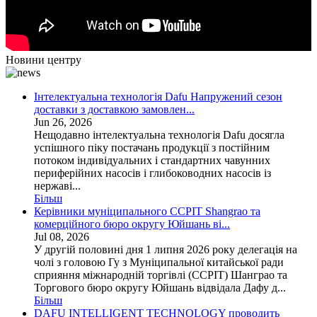
Новини центру
Інтелектуальна технологія Dafu Напружений сезон
доставки з доставкою замовлен...
Jun 26, 2026
Нещодавно інтелектуальна технологія Dafu досягла
успішного піку постачань продукції з постійним
потоком індивідуальних і стандартних чавунних
периферійних насосів і глибоководних насосів із
нержаві...
Більш
Керівники муніципального CCPIT Shangrao та
комерційного бюро округу Юйшань ві...
Jul 08, 2026
У другій половині дня 1 липня 2026 року делегація на
чолі з головою Гу з Муніципальної китайської ради
сприяння міжнародній торгівлі (CCPIT) Шанграо та
Торгового бюро округу Юйшань відвідала Дафу д...
Більш
DAFU INTELLIGENT TECHNOLOGY проводить