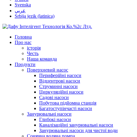
Svenska
عربي
Srbija jezik (latinica)
Головна
Про нас
історія
Честь
Наша команда
Продукти
Поверхневий насос
Периферійні насоси
Відцентрові насоси
Струминні насоси
Циркуляційні насоси
Садові насоси
Побутова підйомна станція
Багатоступінчасті насоси
Занурювальні насоси
Глибокі насоси
Каналізаційні занурювальні насоси
Занурювальні насоси для чистої води
Сонячна водяна помпа