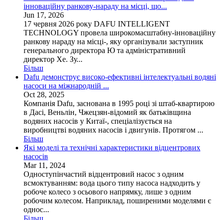
інноваційну ранкову-нараду на місці, що...
Jun 17, 2026
17 червня 2026 року DAFU INTELLIGENT
TECHNOLOGY провела широкомасштабну-інноваційну
ранкову нараду на місці-, яку організували заступник
генерального директора Ю та адміністративний
директор Хе. Зу...
Більш
Dafu демонструє високо-ефективні інтелектуальні водяні
насоси на міжнародній ...
Oct 28, 2025
Компанія Dafu, заснована в 1995 році зі штаб-квартирою
в Дасі, Веньлін, Чжецзян-відомий як батьківщина
водяних насосів у Китаї-, спеціалізується на
виробництві водяних насосів і двигунів. Протягом ...
Більш
Які моделі та технічні характеристики відцентрових
насосів
Mar 11, 2024
Одноступінчастий відцентровий насос з одним
всмоктуванням: вода цього типу насоса надходить у
робоче колесо з осьового напрямку, лише з одним
робочим колесом. Наприклад, поширеними моделями є
однос...
Більш