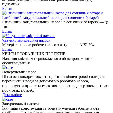
підземних
Більш
Глибинний занурювальний насос для сонячних батарей
Глибинний занурювальний насос на сонячних батареях — це
тип
Більш
Чавунні периферійні насоси
Матеріал насоса: робоче колесо з латуні, вал AISI 304.
Більш
КЕЙСИ ГЛОБАЛЬНИХ ПРОЕКТІВ
Надання клієнтам першокласного післяпродажного
обслуговування.
Поверхневий насос
Ці насоси використовують принцип відцентрової сили для
переміщення води за допомогою робочого колеса,
пропонуючи просте та ефективне рішення для різноманітних
побутових потреб.
Детальніше
Занурювальні насоси
Їхня міцна конструкція та точна інженерія забезпечують
надійну роботу, забезпечуючи постійний потік води для