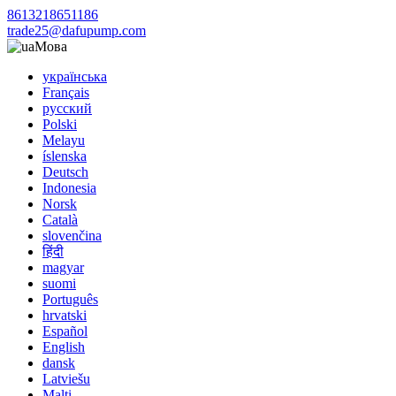
8613218651186
trade25@dafupump.com
Мова
українська
Français
русский
Polski
Melayu
íslenska
Deutsch
Indonesia
Norsk
Català
slovenčina
हिंदी
magyar
suomi
Português
hrvatski
Español
English
dansk
Latviešu
Malti