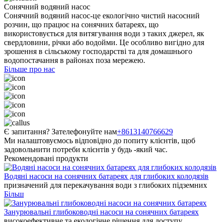
Сонячний водяний насос
Сонячний водяний насос-це екологічно чистий насосний
розчин, що працює на сонячних батареях, що
використовується для витягування води з таких джерел, як
свердловини, річки або водойми. Це особливо вигідно для
зрошення в сільському господарстві та для домашнього
водопостачання в районах поза мережею.
Більше про нас
Є запитання? Зателефонуйте нам
+8613140766629
Ми налаштовуємось відповідно до попиту клієнтів, щоб
задовольнити потреби клієнтів у будь -який час.
Рекомендовані продукти
Водяні насоси на сонячних батареях для глибоких колодязів
призначений для перекачування води з глибоких підземних
Більш
Занурювальні глибоководні насоси на сонячних батареях
високоефективне та екологічне рішення для доступу