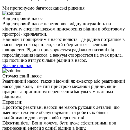
Ми пропонуємо багатосеканські рішення
Відцентровий насос
Відцентровий насос перетворює вхідну потужність на
кінетичну енергію шляхом прискорення рідини в обертовому
пристрої - крильчатки.
Найбільш поширеним є насос волюта - де рідина потрапляє в
насос через око краплею, який обертається з великою
швидкістю. Рідина прискорюється радіально назовні від
переслідування насоса, а вакуум створюється на очах крила,
що постійно втягує більше рідини в насос.
Більше про нас
Струменевий насос
Реактивний насос, також відомий як ежектор або реактивний
насос для води, - це тип пристрою механіки рідини, який
працює за принципом перенесення імпульсу між двома
рідинами.
Переваги:
Простота: реактивні насоси не мають рухомих деталей, що
зменшує технічне обслуговування та робить їх більш
надійними в довгостроковій перспективі.
Ефективність: Вони можуть бути дуже ефективними при
перенесенні енергії з однієї рідини в іншу.