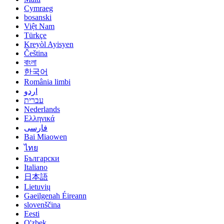
Cymraeg
bosanski
Việt Nam
Türkçe
Kreyòl Ayisyen
Čeština
বাংলা
한국어
România limbi
اردو
עברית
Nederlands
Ελληνικά
فارسی
Bai Miaowen
ไทย
Български
Italiano
日本語
Lietuvių
Gaeilgenah Éireann
slovenščina
Eesti
O'zbek