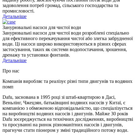
задоволення потреб громад, сільського господарства та
промисловості.
Детальніше
Занурювальні насоси для чистої води
Занурювальні насоси для чистої води розроблені спеціально
для ефективного перекачування чистої або злегка забрудненої
води. Ці насоси широко використовуються в різних сферах
застосування, таких як системи водопостачання, зрошення,
дренажу та установки фонтанів.
Детальніше
Про нас
Компанія виробляє та реалізує різні типи двигунів та водяних
помп
Dafu, заснована в 1995 році зі штаб-квартирою в Дасі,
Веньлінг, Чжецзян, батьківщині водяних насосів у Китаї, є
компанією з обмеженою відповідальністю, що спеціалізується
на виробництві водяних насосів і двигунів. Майже 30 років
Dafu зосереджується на технічних дослідженнях, виробництві
та просуванні на ринок різноманітних насосів і двигунів,
прагнучи стати піонером у зміні традиційного потоку води.